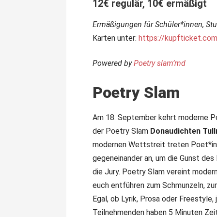
12€ regulär, 10€ ermäßigt
Ermäßigungen für Schüler*innen, Stu
Karten unter:
https://kupfticket.co
Powered by
Poetry slam’md
Poetry Slam
Am 18. September kehrt moderne Po
der Poetry Slam
Donaudichten
Tull
modernen Wettstreit treten Poet*i
gegeneinander an, um die Gunst des 
die Jury. Poetry Slam vereint moder
euch entführen zum Schmunzeln, zum
Egal, ob Lyrik, Prosa oder Freestyle,
Teilnehmenden haben 5 Minuten Zeit