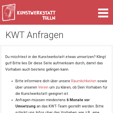
Zum
Inhalt
springen
Kunst & Kultur in Tulln an der Donau
Kunstwerkstatt Tulln
KWT Anfragen
Du möchtest in der Kunstwerkstatt etwas umsetzen? Klingt
gut! Bitte lies Dir diese Seite aufmerksam durch, damit das
Vorhaben auch bestens gelingen kann.
Bitte informiere dich über unsere
Räumlichkeiten
sowie
über unseren
Verein
um zu klären, ob Dein Vorhaben für
die Kunstwerkstatt geeignet ist.
Anfragen müssen mindestens
6 Monate vor
Umsetzung
an das KWT-Team gestellt werden. Bitte
schickt uns Infos über das Vorhaben, wie z.B.: eine