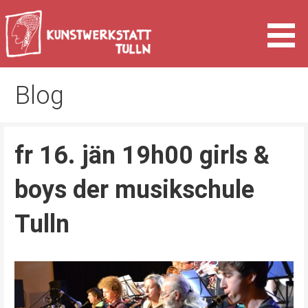
Zum
Inhalt
springen
Kunst & Kultur in Tulln an der Donau
Kunstwerkstatt Tulln
Blog
fr 16. jän 19h00 girls &
boys der musikschule
Tulln