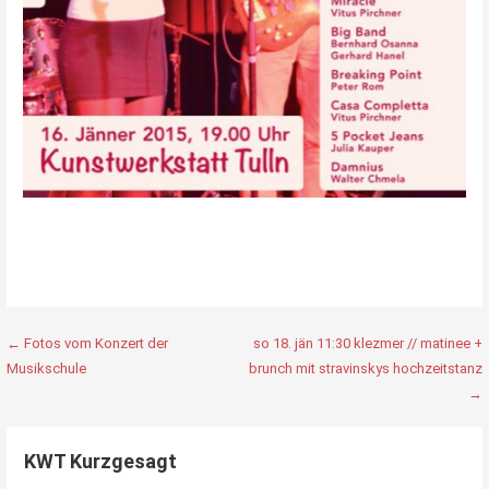
Beitragsnavigation
← Fotos vom Konzert der
so 18. jän 11:30 klezmer // matinee +
Musikschule
brunch mit stravinskys hochzeitstanz
→
KWT Kurzgesagt