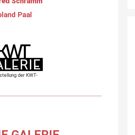
red Schramm
land Paal
stellung der KWT-
E GALERIE