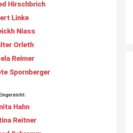
d Hirschbrich
ert Linke
ickh Niass
lter Orleth
sela Reimer
te Spornberger
Eingereicht:
nita Hahn
tina Reitner