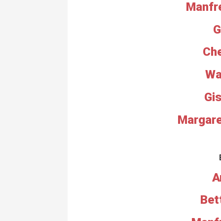
Manfre
G
Che
Wa
Gi
Margare
A
Bet