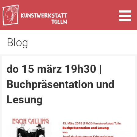
Zum
Inhalt
springen
Kunst & Kultur in Tulln an der Donau
Kunstwerkstatt Tulln
Blog
do 15 märz 19h30 |
Buchpräsentation und
Lesung