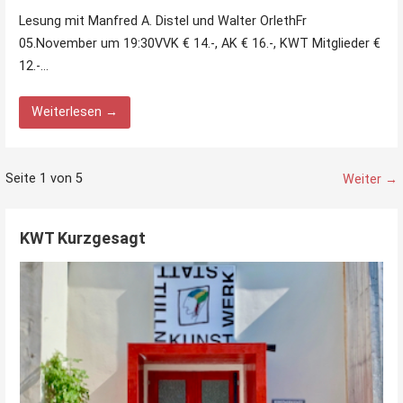
Lesung mit Manfred A. Distel und Walter OrlethFr
05.November um 19:30VVK € 14.-, AK € 16.-, KWT Mitglieder €
12.-…
Weiterlesen →
Beitrag
Seite 1 von 5
Weiter →
Navigation
KWT Kurzgesagt