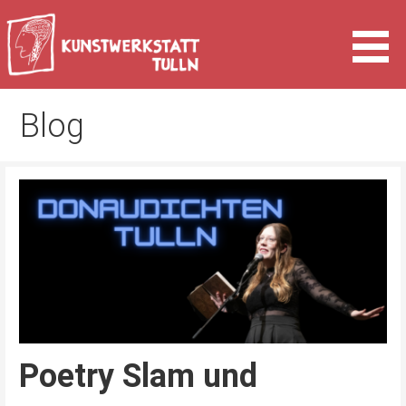
Zum
Inhalt
springen
Kunst & Kultur in Tulln an der Donau
Kunstwerkstatt Tulln
Blog
Poetry Slam und