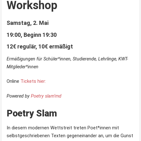
Workshop
Samstag, 2. Mai
19:00, Beginn 19:30
12€ regulär, 10€ ermäßigt
Erm
äß
igungen f
ü
r Sch
ü
ler*innen, Studierende, Lehrlinge, KWT-
Mitglieder*innen
Online
Tickets hier:
Powered by
Poetry slam’md
Poetry Slam
In diesem modernen Wettstreit treten Poet*innen mit
selbstgeschriebenen Texten gegeneinander an, um die Gunst