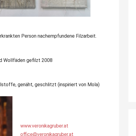
erkrankten Person nachempfundene Filzarbeit.
nd Wollfäden gefilzt 2008
toffe, genäht, geschlitzt (inspiriert von Mola)
www.veronikagruber.at
office@veronikagruber.at