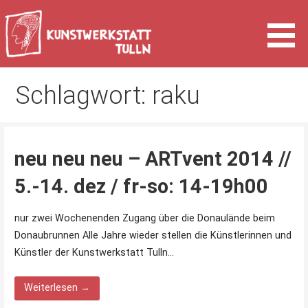
Zum
Inhalt
springen
Kunst & Kultur in Tulln an der Donau
Kunstwerkstatt Tulln
Schlagwort: raku
neu neu neu – ARTvent 2014 //
5.-14. dez / fr-so: 14-19h00
nur zwei Wochenenden Zugang über die Donaulände beim
Donaubrunnen Alle Jahre wieder stellen die Künstlerinnen und
Künstler der Kunstwerkstatt Tulln…
Weiterlesen →