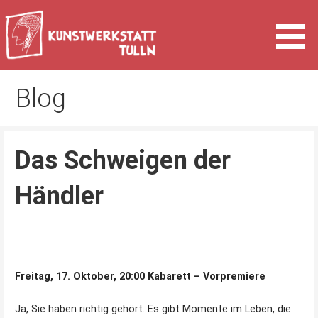
Zum
Inhalt
springen
Kunst & Kultur in Tulln an der Donau
Kunstwerkstatt Tulln
Blog
Das Schweigen der
Händler
Freitag, 17. Oktober, 20:00 Kabarett – Vorpremiere
Ja, Sie haben richtig gehört. Es gibt Momente im Leben, die