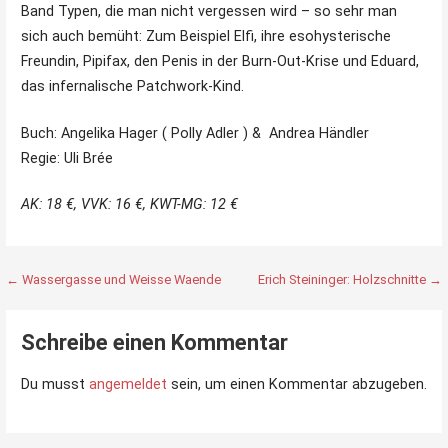
Band Typen, die man nicht vergessen wird – so sehr man
sich auch bemüht: Zum Beispiel Elfi, ihre esohysterische
Freundin, Pipifax, den Penis in der Burn-Out-Krise und Eduard,
das infernalische Patchwork-Kind.
.
Buch: Angelika Hager ( Polly Adler ) & Andrea Händler
Regie: Uli Brée
AK: 18 €, VVK: 16 €, KWT-MG: 12 €
Beitragsnavigation
← Wassergasse und Weisse Waende
Erich Steininger: Holzschnitte →
Schreibe einen Kommentar
Du musst
angemeldet
sein, um einen Kommentar abzugeben.