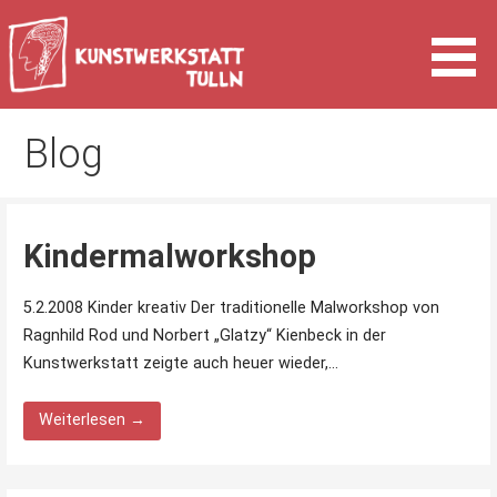
Zum
Inhalt
springen
Kunst & Kultur in Tulln an der Donau
Kunstwerkstatt Tulln
Blog
Kindermalworkshop
5.2.2008 Kinder kreativ Der traditionelle Malworkshop von
Ragnhild Rod und Norbert „Glatzy“ Kienbeck in der
Kunstwerkstatt zeigte auch heuer wieder,…
Weiterlesen →